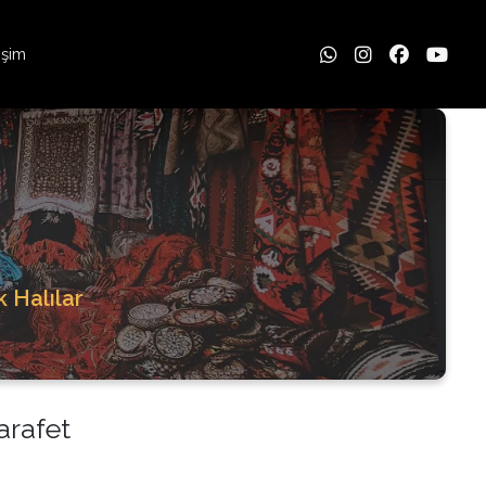
tişim
k Halılar
arafet