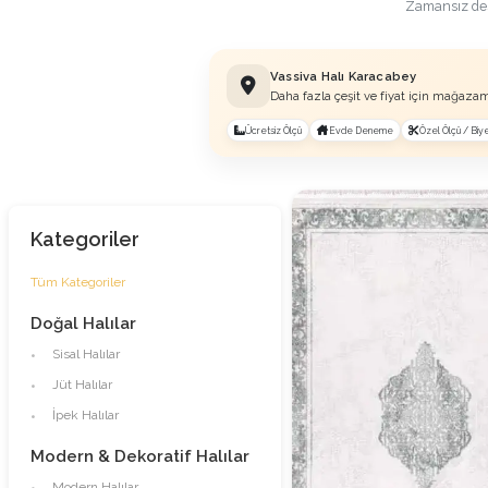
Zamansız dese
Vassiva Halı Karacabey
Daha fazla çeşit ve fiyat için mağazam
Ücretsiz Ölçü
Evde Deneme
Özel Ölçü / Biye
Kategoriler
Tüm Kategoriler
Doğal Halılar
Sisal Halılar
Jüt Halılar
İpek Halılar
Modern & Dekoratif Halılar
Modern Halılar