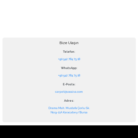
Bize Ulaşın
Telefon:
+90 542 784 75 18
WhatsApp:
+90 542 784 75 18
E-Posta:
carpet@vassiva.com
Adres:
Drama Mah. Mustafa Çorlu Sk.
No:9-11A Karacabey/Bursa