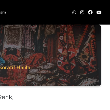
tişim
oratif Halılar
Renk,