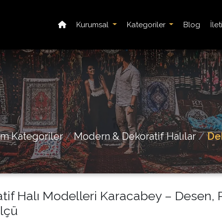
Kurumsal
Kategoriler
Blog
İle
m Kategoriler
Modern & Dekoratif Halılar
Dek
tif Halı Modelleri Karacabey – Desen, 
lçü