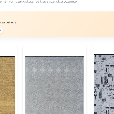
senler, yumuşak dokular ve kişiye özel ölçü çözümleri.
ıza bekleriz.
li