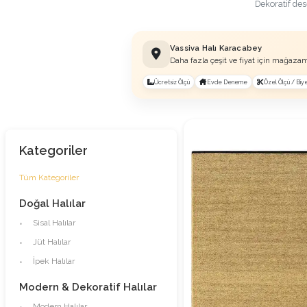
Dekoratif de
Vassiva Halı Karacabey
Daha fazla çeşit ve fiyat için mağazam
Ücretsiz Ölçü
Evde Deneme
Özel Ölçü / Biye
Kategoriler
Tüm Kategoriler
Doğal Halılar
Sisal Halılar
Jüt Halılar
İpek Halılar
Modern & Dekoratif Halılar
Modern Halılar