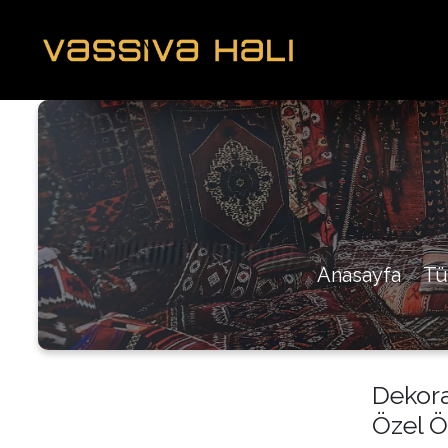
Anasayfa
Tü
Dekora
Özel Ö