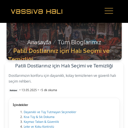
Anasayfa
Tüm Bloglarımız
Patili Dostlarınız için Halı Seçimi ve
Temizliği
Patili Dostlarınız için Halı Seçimi ve Temizliği
Dostlarımızın konforu için dayanıklı, kolay temizlenen ve güvenli halı
seçim rehberi.
•
13.05.2025
•
~5 dk okuma
Rehber
İçindekiler
Dayanıklı ve Tüy Tutmayan Seçenekler
Kısa Tüy & Sık Dokuma
Kaymaz Taban & Güvenlik
Leke ve Koku Kontrolü