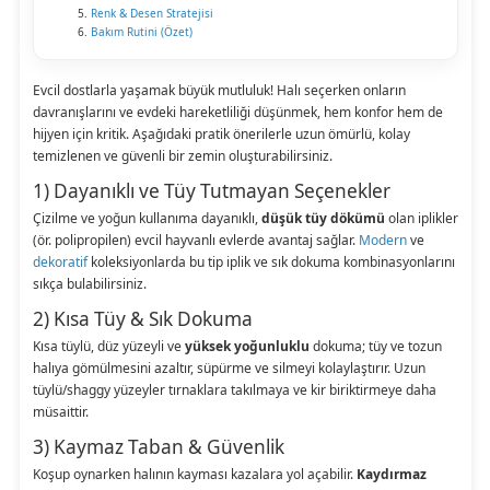
Renk & Desen Stratejisi
Bakım Rutini (Özet)
Evcil dostlarla yaşamak büyük mutluluk! Halı seçerken onların
davranışlarını ve evdeki hareketliliği düşünmek, hem konfor hem de
hijyen için kritik. Aşağıdaki pratik önerilerle uzun ömürlü, kolay
temizlenen ve güvenli bir zemin oluşturabilirsiniz.
1) Dayanıklı ve Tüy Tutmayan Seçenekler
Çizilme ve yoğun kullanıma dayanıklı,
düşük tüy dökümü
olan iplikler
(ör. polipropilen) evcil hayvanlı evlerde avantaj sağlar.
Modern
ve
dekoratif
koleksiyonlarda bu tip iplik ve sık dokuma kombinasyonlarını
sıkça bulabilirsiniz.
2) Kısa Tüy & Sık Dokuma
Kısa tüylü, düz yüzeyli ve
yüksek yoğunluklu
dokuma; tüy ve tozun
halıya gömülmesini azaltır, süpürme ve silmeyi kolaylaştırır. Uzun
tüylü/shaggy yüzeyler tırnaklara takılmaya ve kir biriktirmeye daha
müsaittir.
3) Kaymaz Taban & Güvenlik
Koşup oynarken halının kayması kazalara yol açabilir.
Kaydırmaz