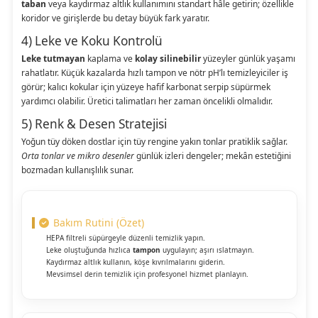
taban
veya kaydırmaz altlık kullanımını standart hâle getirin; özellikle
koridor ve girişlerde bu detay büyük fark yaratır.
4) Leke ve Koku Kontrolü
Leke tutmayan
kaplama ve
kolay silinebilir
yüzeyler günlük yaşamı
rahatlatır. Küçük kazalarda hızlı tampon ve nötr pH’lı temizleyiciler iş
görür; kalıcı kokular için yüzeye hafif karbonat serpip süpürmek
yardımcı olabilir. Üretici talimatları her zaman öncelikli olmalıdır.
5) Renk & Desen Stratejisi
Yoğun tüy döken dostlar için tüy rengine yakın tonlar pratiklik sağlar.
Orta tonlar ve mikro desenler
günlük izleri dengeler; mekân estetiğini
bozmadan kullanışlılık sunar.
Bakım Rutini (Özet)
HEPA filtreli süpürgeyle düzenli temizlik yapın.
Leke oluştuğunda hızlıca
tampon
uygulayın; aşırı ıslatmayın.
Kaydırmaz altlık kullanın, köşe kıvrılmalarını giderin.
Mevsimsel derin temizlik için profesyonel hizmet planlayın.